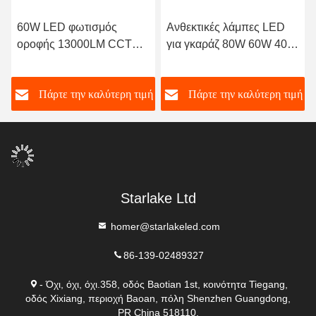
60W LED φωτισμός
Ανθεκτικές λάμπες LED
οροφής 13000LM CCT
για γκαράζ 80W 60W 40W
5000K Ψυχρό λευκό IP65
Φώτα LED για γκαράζ
Αδιάβροχο τετραγωνικό
ή
Πάρτε την καλύτερη τιμή
Πάρτε την καλύτερη τιμή
φωτισμό
Starlake Ltd
homer@starlakeled.com
86-139-02489327
- Όχι, όχι, όχι.358, οδός Baotian 1st, κοινότητα Tiegang,
οδός Xixiang, περιοχή Baoan, πόλη Shenzhen Guangdong,
PR China 518110.