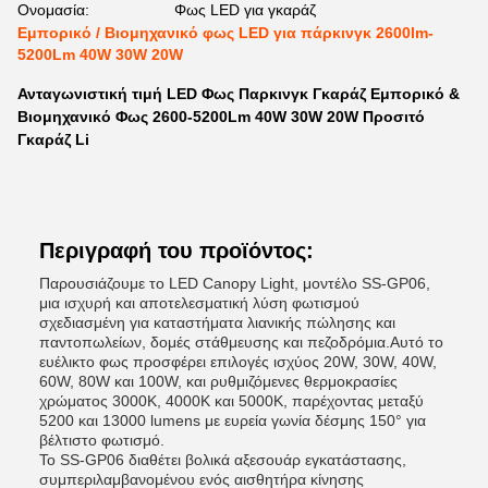
Ονομασία:
Φως LED για γκαράζ
Εμπορικό / Βιομηχανικό φως LED για πάρκινγκ 2600lm-
5200Lm 40W 30W 20W
Ανταγωνιστική τιμή LED Φως Παρκινγκ Γκαράζ Εμπορικό &
Βιομηχανικό Φως 2600-5200Lm 40W 30W 20W Προσιτό
Γκαράζ Li
Περιγραφή του προϊόντος:
Παρουσιάζουμε το LED Canopy Light, μοντέλο SS-GP06,
μια ισχυρή και αποτελεσματική λύση φωτισμού
σχεδιασμένη για καταστήματα λιανικής πώλησης και
παντοπωλείων, δομές στάθμευσης και πεζοδρόμια.Αυτό το
ευέλικτο φως προσφέρει επιλογές ισχύος 20W, 30W, 40W,
60W, 80W και 100W, και ρυθμιζόμενες θερμοκρασίες
χρώματος 3000K, 4000K και 5000K, παρέχοντας μεταξύ
5200 και 13000 lumens με ευρεία γωνία δέσμης 150° για
βέλτιστο φωτισμό.
Το SS-GP06 διαθέτει βολικά αξεσουάρ εγκατάστασης,
συμπεριλαμβανομένου ενός αισθητήρα κίνησης