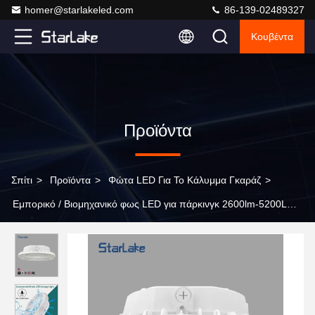
homer@starlakeled.com
86-139-02489327
Κουβέντα
Προϊόντα
Σπίτι
>
Προϊόντα
>
Φώτα LED Για Το Κάλυμμα Γκαράζ
>
Εμπορικό / Βιομηχανικό φως LED για πάρκινγκ 2600lm-5200Lm
40W 30W 20W