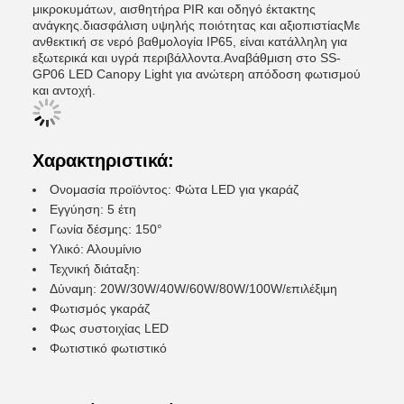
μικροκυμάτων, αισθητήρα PIR και οδηγό έκτακτης
ανάγκης.διασφάλιση υψηλής ποιότητας και αξιοπιστίαςΜε
ανθεκτική σε νερό βαθμολογία IP65, είναι κατάλληλη για
εξωτερικά και υγρά περιβάλλοντα.Αναβάθμιση στο SS-
GP06 LED Canopy Light για ανώτερη απόδοση φωτισμού
και αντοχή.
Χαρακτηριστικά:
Ονομασία προϊόντος: Φώτα LED για γκαράζ
Εγγύηση: 5 έτη
Γωνία δέσμης: 150°
Υλικό: Αλουμίνιο
Τεχνική διάταξη:
Δύναμη: 20W/30W/40W/60W/80W/100W/επιλέξιμη
Φωτισμός γκαράζ
Φως συστοιχίας LED
Φωτιστικό φωτιστικό