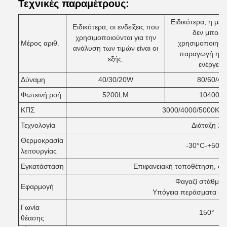
Τεχνικές παραμέτρους:
Ειδικότερα, η μέ
Ειδικότερα, οι ενδείξεις που
δεν μπορεί
χρησιμοποιούνται για την
Μέρος αριθ.
χρησιμοποιηθεί
ανάλυση των τιμών είναι οι
παραγωγή ηλε
εξής:
ενέργειας
Δύναμη
40/30/20W
80/60/4
Φωτεινή ροή
5200LM
10400L
ΚΠΣ
3000/4000/5000K/Επ
Τεχνολογία
Διάταξη 1
Θερμοκρασία
-30°C-+50°
λειτουργίας
Εγκατάσταση
Επιφανειακή τοποθέτηση, στ
Φαγαζί στάθμε
Εφαρμογή
Υπόγεια περάσματα και
Γωνία
150°
θέασης