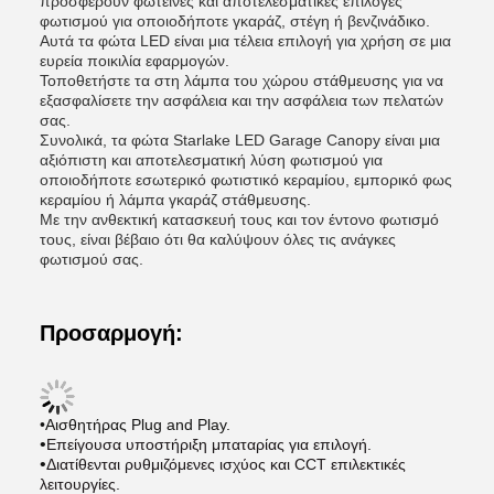
προσφέρουν φωτεινές και αποτελεσματικές επιλογές
φωτισμού για οποιοδήποτε γκαράζ, στέγη ή βενζινάδικο.
Αυτά τα φώτα LED είναι μια τέλεια επιλογή για χρήση σε μια
ευρεία ποικιλία εφαρμογών.
Τοποθετήστε τα στη λάμπα του χώρου στάθμευσης για να
εξασφαλίσετε την ασφάλεια και την ασφάλεια των πελατών
σας.
Συνολικά, τα φώτα Starlake LED Garage Canopy είναι μια
αξιόπιστη και αποτελεσματική λύση φωτισμού για
οποιοδήποτε εσωτερικό φωτιστικό κεραμίου, εμπορικό φως
κεραμίου ή λάμπα γκαράζ στάθμευσης.
Με την ανθεκτική κατασκευή τους και τον έντονο φωτισμό
τους, είναι βέβαιο ότι θα καλύψουν όλες τις ανάγκες
φωτισμού σας.
Προσαρμογή:
•Αισθητήρας Plug and Play.
•
Επείγουσα υποστήριξη μπαταρίας για επιλογή.
•
Διατίθενται ρυθμιζόμενες ισχύος και CCT επιλεκτικές
λειτουργίες.