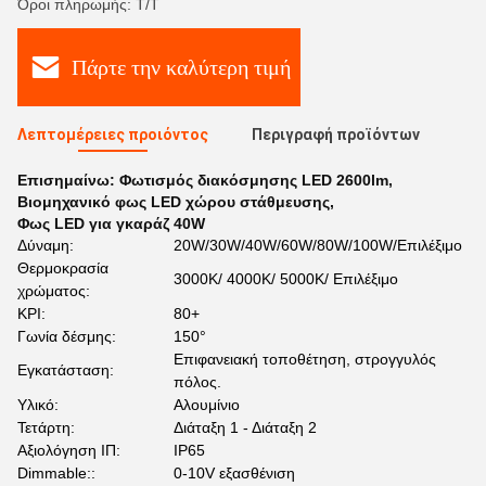
Όροι πληρωμής: Τ/Τ
Πάρτε την καλύτερη τιμή
Λεπτομέρειες προιόντος
Περιγραφή προϊόντων
Επισημαίνω:
Φωτισμός διακόσμησης LED 2600lm
,
Βιομηχανικό φως LED χώρου στάθμευσης
,
Φως LED για γκαράζ 40W
Δύναμη:
20W/30W/40W/60W/80W/100W/Επιλέξιμο
Θερμοκρασία
3000K/ 4000K/ 5000K/ Επιλέξιμο
χρώματος:
ΚΡΙ:
80+
Γωνία δέσμης:
150°
Επιφανειακή τοποθέτηση, στρογγυλός
Εγκατάσταση:
πόλος.
Υλικό:
Αλουμίνιο
Τετάρτη:
Διάταξη 1 - Διάταξη 2
Αξιολόγηση ΙΠ:
IP65
Dimmable::
0-10V εξασθένιση