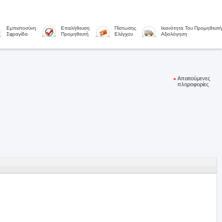
Εμπιστοσύνη
Επαλήθευση
Πίστωσης
Ικανότητα Του Προμηθευτή
Σφραγίδα
Προμηθευτή
Ελέγχου
Αξιολόγηση
Απαιτούμενες
πληροφορίες