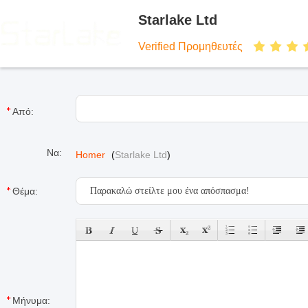
Starlake Ltd
Verified Προμηθευτές
Από:
Να:
Homer
(
Starlake Ltd
)
Θέμα:
Μήνυμα: