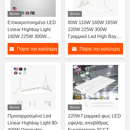
Βίντεο
Βίντεο
Επικαιροποιημένο LED
80W 110W 160W 165W
Linear Highbay Light
220W 225W 300W
160W 225W 300W
Γραμμικό Led High Bay
3CCT 3Power
Φωτιστικό Φαγόνι
Πάρτε την καλύτερη
Πάρτε την καλύτερη
Ρυθμιζόμενο 150LM/W
Αμβλύνεται Βιομηχανική
Αποθήκη
τιμή
τιμή
Βίντεο
Βίντεο
Προσαρμοσμένο Led
220W Γραμμικό φως LED
Linear Highbay Light 80-
υψηλής αποβάθρας
400W Dimmable
Εγκατάσταση 3CCT