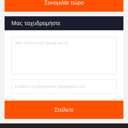
Συνομιλία τώρα
Μας ταχυδρομήστε
Στείλετε