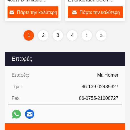
13000lm για αποθήκες
ρυθμιζόμενη 3000K 4000K
Πάρτε την καλύτερη
Πάρτε την καλύτερη
καταστημάτων
5000K
τιμή
τιμή
1
2
3
4
Επαφές
Επαφές:
Mr. Homer
Τηλ.:
86-139-02489327
Fax:
86-0755-21008727