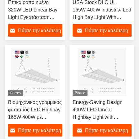
Επικαιροποιημένο
USA Stock DLC UL
320W LED Linear Bay
165W-400W Industrial Led
Light Εγκατάσταση
High Bay Light With
5000K CRI 13000lm
Dimmable Function And
Πάρτε την καλύτερη
Πάρτε την καλύτερη
5000K For Warehouses
τιμή
τιμή
Βίντεο
Βίντεο
Βιομηχανικός γραμμικός
Energy-Saving Design
φωτισμός LED Highbay
400W LED Linear
165W 400W με
Highbay Light with
λειτουργία Dimming και
Dimmable Function and
Πάρτε την καλύτερη
Πάρτε την καλύτερη
5000K φωτεινό λευκό
5000K CRI for