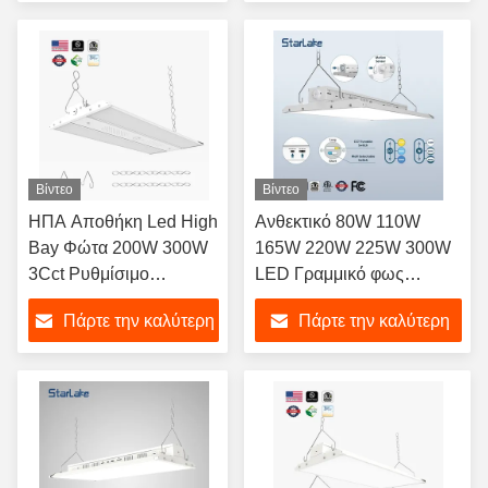
φως ιδανικό για
Warehouses
τιμή
τιμή
αποθήκη και φωτισμό
Βίντεο
Βίντεο
ΗΠΑ Αποθήκη Led High
Ανθεκτικό 80W 110W
Bay Φώτα 200W 300W
165W 220W 225W 300W
3Cct Ρυθμίσιμο
LED Γραμμικό φως
Βιομηχανικό Φωτισμό
υψηλής αποβάθρας με
Πάρτε την καλύτερη
Πάρτε την καλύτερη
Εμπορικό High Bay
αναστολή εγκατάστασης
Shop Φως
13000lm Αλουμινίου
τιμή
τιμή