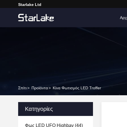
Starlake Ltd
Αρχ
Σπίτι
>
Προϊόντα
>
Κίνα Φωτισμός LED Troffer
Κατηγορίες
Φως LED UFO Highbay
(44)