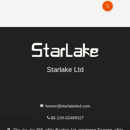
1
Starlake Ltd
homer@starlakeled.com
86-139-02489327
- Όχι, όχι, όχι.358, οδός Baotian 1st, κοινότητα Tiegang, οδός