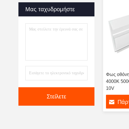
Μας ταχυδρομήστε
Φως οθόν
4000K 500
10V
Στείλετε
Πάρτ