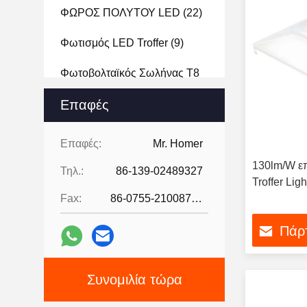
ΦΩΡΟΣ ΠΟΛΥΤΟΥ LED
(22)
Φωτισμός LED Troffer
(9)
Φωτοβολταϊκός Σωλήνας T8
(3)
Επαφές
Οδηγημένο Φως Διαδρομής
(10)
Επαφές:
Mr. Homer
130lm/W ε
ΟΔΗΓΗΜΕΝΟ ΦΩΣ ΣΤΑΔΙΩΝ
Τηλ.:
86-139-02489327
Troffer Li
(2)
Fax:
86-0755-21008727
Οδηγημένο Φως Στυλίσκων
(3)
Πάρτ
Σφιχτά Με Ατμό Led
(5)
Συνομιλία τώρα