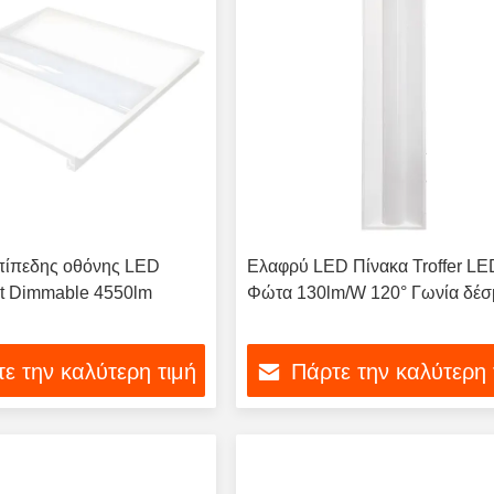
πίπεδης οθόνης LED
Ελαφρύ LED Πίνακα Troffer LE
ght Dimmable 4550lm
Φώτα 130lm/W 120° Γωνία δέσ
ε την καλύτερη τιμή
Πάρτε την καλύτερη 