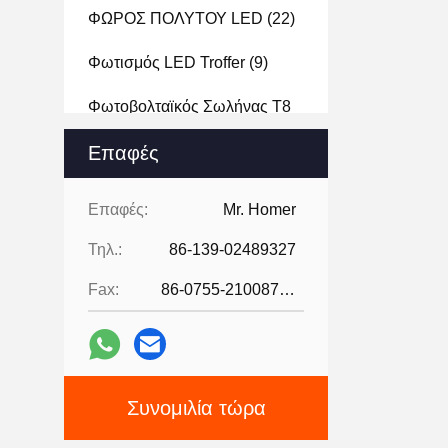
ΦΩΡΟΣ ΠΟΛΥΤΟΥ LED
(22)
Φωτισμός LED Troffer
(9)
Φωτοβολταϊκός Σωλήνας T8
(3)
Επαφές
Οδηγημένο Φως Διαδρομής
(10)
Επαφές:
Mr. Homer
ΟΔΗΓΗΜΕΝΟ ΦΩΣ ΣΤΑΔΙΩΝ
Τηλ.:
86-139-02489327
(2)
Fax:
86-0755-21008727
Οδηγημένο Φως Στυλίσκων
(3)
Σφιχτά Με Ατμό Led
(5)
Συνομιλία τώρα