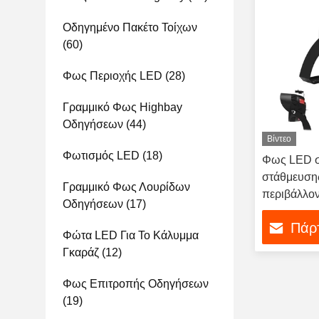
Οδηγημένο Πακέτο Τοίχων
(60)
Φως Περιοχής LED
(28)
Γραμμικό Φως Highbay
Οδηγήσεων
(44)
Βίντεο
Φωτισμός LED
(18)
Φως LED σ
στάθμευσης
Γραμμικό Φως Λουρίδων
περιβάλλοντ
Οδηγήσεων
(17)
βελτιωμένη
Πάρτ
Φώτα LED Για Το Κάλυμμα
Γκαράζ
(12)
Φως Επιτροπής Οδηγήσεων
(19)