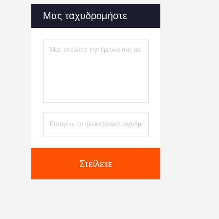
Μας ταχυδρομήστε
Στείλετε