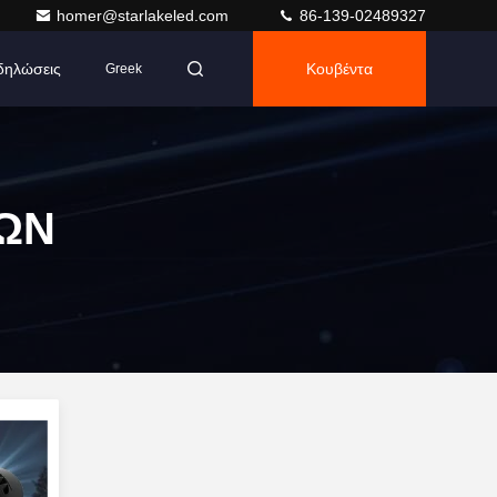
homer@starlakeled.com
86-139-02489327
δηλώσεις
Κουβέντα
Greek
ΩΝ