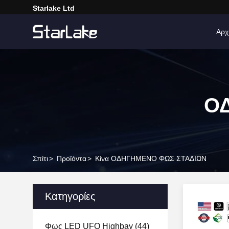
Starlake Ltd
Αρχ
Ο
Σπίτι
>
Προϊόντα
>
Κίνα ΟΔΗΓΗΜΕΝΟ ΦΩΣ ΣΤΑΔΙΩΝ
Κατηγορίες
Φως LED UFO Highbay
(44)