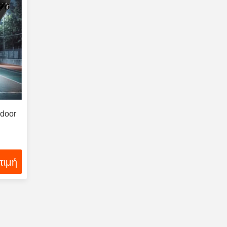
ndoor
τιμή