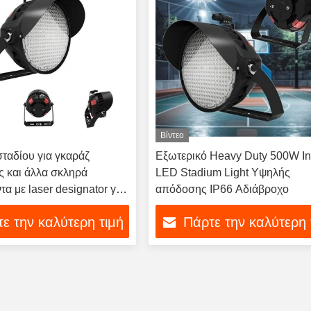
Βίντεο
ταδίου για γκαράζ
Εξωτερικό Heavy Duty 500W I
 και άλλα σκληρά
LED Stadium Light Υψηλής
α με laser designator για
απόδοσης IP66 Αδιάβροχο
 ορατότητα
ε την καλύτερη τιμή
Πάρτε την καλύτερη 