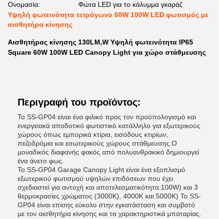
Ονομασία:
Φώτα LED για το κάλυμμα γκαράζ
Υψηλή φωτεινότητα τετράγωνο 60W 100W LED φωτισμός με
αισθητήρα κίνησης
Αισθητήρας κίνησης 130LM,W Υψηλή φωτεινότητα IP65
Square 60W 100W LED Canopy Light για χώρο στάθμευσης
Περιγραφή του προϊόντος:
Το SS-GP04 είναι ένα φιλικό προς τον προϋπολογισμό και
ενεργειακά αποδοτικό φωτιστικό κατάλληλο για εξωτερικούς
χώρους όπως εμπορικά κτίρια, εισόδους κτιρίων,
πεζοδρόμια και εσωτερικούς χώρους στάθμευσης.Ο
μοναδικός διαφανής φακός από πολυανθρακικό δημιουργεί
ένα άνετο φως.
Το SS-GP04 Garage Canopy Light είναι ένα εξοπλισμό
εξωτερικού φωτισμού υψηλών επιδόσεων που έχει
σχεδιαστεί για αντοχή και αποτελεσματικότητα.100W) και 3
θερμοκρασίες χρώματος (3000K), 4000K και 5000K) Το SS-
GP04 είναι επίσης εύκολο στην εγκατάσταση και συμβατό
με τον αισθητήρα κίνησης και τα χαρακτηριστικά μπαταρίας.