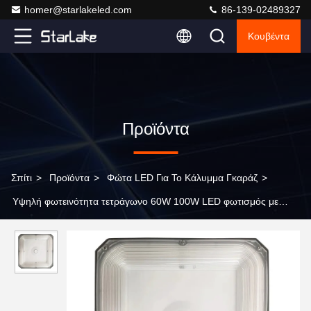
homer@starlakeled.com
86-139-02489327
Κουβέντα
Προϊόντα
Σπίτι
>
Προϊόντα
>
Φώτα LED Για Το Κάλυμμα Γκαράζ
>
Υψηλή φωτεινότητα τετράγωνο 60W 100W LED φωτισμός με
αισθητήρα κίνησης