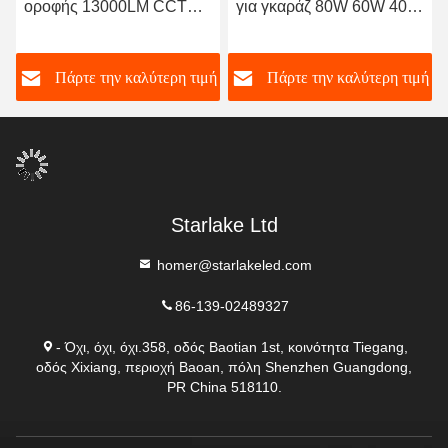
οροφής 13000LM CCT
για γκαράζ 80W 60W 40W
5000K Ψυχρό λευκό IP65
Φώτα LED για γκαράζ
Αδιάβροχο τετραγωνικό
ή
Πάρτε την καλύτερη τιμή
Πάρτε την καλύτερη τιμή
φωτισμό
Starlake Ltd
homer@starlakeled.com
86-139-02489327
- Όχι, όχι, όχι.358, οδός Baotian 1st, κοινότητα Tiegang,
οδός Xixiang, περιοχή Baoan, πόλη Shenzhen Guangdong,
PR China 518110.