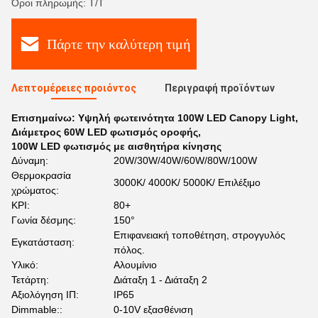
Όροι πληρωμής: Τ/Τ
Πάρτε την καλύτερη τιμή
Λεπτομέρειες προιόντος
Περιγραφή προϊόντων
Επισημαίνω:
Υψηλή φωτεινότητα 100W LED Canopy Light
,
Διάμετρος 60W LED φωτισμός οροφής
,
100W LED φωτισμός με αισθητήρα κίνησης
Δύναμη:
20W/30W/40W/60W/80W/100W
Θερμοκρασία
3000K/ 4000K/ 5000K/ Επιλέξιμο
χρώματος:
ΚΡΙ:
80+
Γωνία δέσμης:
150°
Επιφανειακή τοποθέτηση, στρογγυλός
Εγκατάσταση:
πόλος.
Υλικό:
Αλουμίνιο
Τετάρτη:
Διάταξη 1 - Διάταξη 2
Αξιολόγηση ΙΠ:
IP65
Dimmable::
0-10V εξασθένιση