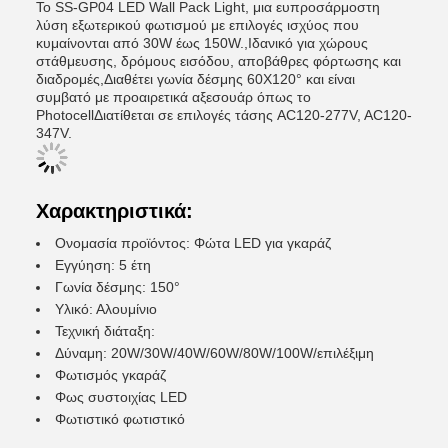
Το SS-GP04 LED Wall Pack Light, μια ευπροσάρμοστη
λύση εξωτερικού φωτισμού με επιλογές ισχύος που
κυμαίνονται από 30W έως 150W.,Ιδανικό για χώρους
στάθμευσης, δρόμους εισόδου, αποβάθρες φόρτωσης και
διαδρομές,Διαθέτει γωνία δέσμης 60X120° και είναι
συμβατό με προαιρετικά αξεσουάρ όπως το
PhotocellΔιατίθεται σε επιλογές τάσης AC120-277V, AC120-
347V.
Χαρακτηριστικά:
Ονομασία προϊόντος: Φώτα LED για γκαράζ
Εγγύηση: 5 έτη
Γωνία δέσμης: 150°
Υλικό: Αλουμίνιο
Τεχνική διάταξη:
Δύναμη: 20W/30W/40W/60W/80W/100W/επιλέξιμη
Φωτισμός γκαράζ
Φως συστοιχίας LED
Φωτιστικό φωτιστικό