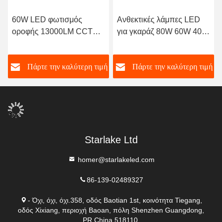
60W LED φωτισμός
Ανθεκτικές λάμπες LED
οροφής 13000LM CCT
για γκαράζ 80W 60W 40W
5000K Ψυχρό λευκό IP65
Φώτα LED για γκαράζ
Αδιάβροχο τετραγωνικό
ή
Πάρτε την καλύτερη τιμή
Πάρτε την καλύτερη τιμή
φωτισμό
Starlake Ltd
homer@starlakeled.com
86-139-02489327
- Όχι, όχι, όχι.358, οδός Baotian 1st, κοινότητα Tiegang,
οδός Xixiang, περιοχή Baoan, πόλη Shenzhen Guangdong,
PR China 518110.