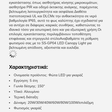
εγκατάστασης όπως αισθητήρας κίνησης μικροκυμάτων,
αισθητήρα PIR και οδηγό έκτακτης ανάγκης, παρέχοντας
βελτιωμένη λειτουργικότητα και ασφάλεια.Διαθέτει
πιστοποιητικά UL και DLCΜε την ανθεκτικότητα σε νερό
βαθμολογία IP65, αυτό το φως καλύπτης έχει σχεδιαστεί για
να αντέχει σε διάφορες καιρικές συνθήκες, καθιστώντας το
ιδανικό τόσο για εσωτερική όσο και για εξωτερική χρήση.Οι
επιλογές εγκατάστασης περιλαμβάνουν τοποθέτηση
επιφάνειας και στρογγυλό στύλοΑναβαθμίστε τη ρύθμιση
φωτισμού σας με το SS-GP04 LED Canopy Light για
βελτιωμένη απόδοση, αξιοπιστία και ευελιξία.
Χαρακτηριστικά:
Ονομασία προϊόντος: Φώτα LED για γκαράζ
Εγγύηση: 5 έτη
Γωνία δέσμης: 150°
Υλικό: Αλουμίνιο
Τεχνική διάταξη:
Δύναμη: 20W/30W/40W/60W/80W/100W/επιλέξιμη
Φωτισμός γκαράζ