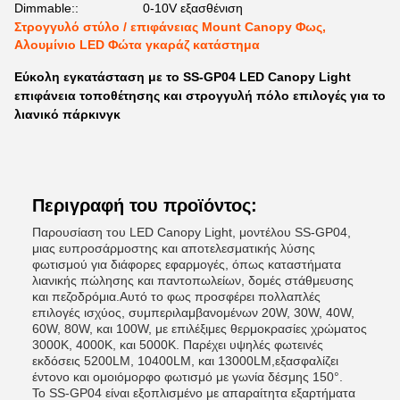
Dimmable::
0-10V εξασθένιση
Στρογγυλό στύλο / επιφάνειας Mount Canopy Φως,
Αλουμίνιο LED Φώτα γκαράζ κατάστημα
Εύκολη εγκατάσταση με το SS-GP04 LED Canopy Light
επιφάνεια τοποθέτησης και στρογγυλή πόλο επιλογές για το
λιανικό πάρκινγκ
Περιγραφή του προϊόντος:
Παρουσίαση του LED Canopy Light, μοντέλου SS-GP04,
μιας ευπροσάρμοστης και αποτελεσματικής λύσης
φωτισμού για διάφορες εφαρμογές, όπως καταστήματα
λιανικής πώλησης και παντοπωλείων, δομές στάθμευσης
και πεζοδρόμια.Αυτό το φως προσφέρει πολλαπλές
επιλογές ισχύος, συμπεριλαμβανομένων 20W, 30W, 40W,
60W, 80W, και 100W, με επιλέξιμες θερμοκρασίες χρώματος
3000K, 4000K, και 5000K. Παρέχει υψηλές φωτεινές
εκδόσεις 5200LM, 10400LM, και 13000LM,εξασφαλίζει
έντονο και ομοιόμορφο φωτισμό με γωνία δέσμης 150°.
Το SS-GP04 είναι εξοπλισμένο με απαραίτητα εξαρτήματα