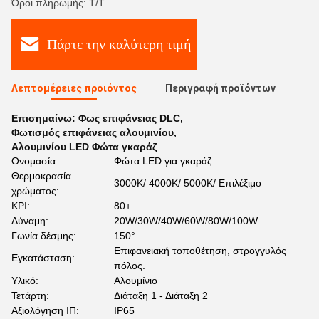
Όροι πληρωμής: Τ/Τ
Πάρτε την καλύτερη τιμή
Λεπτομέρειες προιόντος
Περιγραφή προϊόντων
Επισημαίνω:
Φως επιφάνειας DLC
,
Φωτισμός επιφάνειας αλουμινίου
,
Αλουμινίου LED Φώτα γκαράζ
Ονομασία:
Φώτα LED για γκαράζ
Θερμοκρασία
3000K/ 4000K/ 5000K/ Επιλέξιμο
χρώματος:
ΚΡΙ:
80+
Δύναμη:
20W/30W/40W/60W/80W/100W
Γωνία δέσμης:
150°
Επιφανειακή τοποθέτηση, στρογγυλός
Εγκατάσταση:
πόλος.
Υλικό:
Αλουμίνιο
Τετάρτη:
Διάταξη 1 - Διάταξη 2
Αξιολόγηση ΙΠ:
IP65