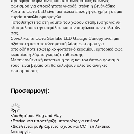
προσφέρουν φωτεινές και αποτελεσματικές επιλογές
φωτισμού για οποιοδήποτε γκαράζ, στέγη ή βενζινάδικο.
Αυτά τα φώτα LED είναι μια τέλεια επιλογή για χρήση σε μια
ευρεία ποικιλία εφαρμογών.
Τοποθετήστε τα στη λάμπα του χώρου στάθμευσης για να
εξασφαλίσετε την ασφάλεια και την ασφάλεια των πελατών
σας.
Συνολικά, τα φώτα Starlake LED Garage Canopy είναι μια
αξιόπιστη και αποτελεσματική λύση φωτισμού για
οποιοδήποτε εσωτερικό φωτιστικό κεραμίου, εμπορικό φως
κεραμίου ή λάμπα γκαράζ στάθμευσης.
Με την ανθεκτική κατασκευή τους και τον έντονο φωτισμό
τους, είναι βέβαιο ότι θα καλύψουν όλες τις ανάγκες
φωτισμού σας.
Προσαρμογή:
•Αισθητήρας Plug and Play.
•
Επείγουσα υποστήριξη μπαταρίας για επιλογή.
•
Διατίθενται ρυθμιζόμενες ισχύος και CCT επιλεκτικές
λειτουργίες.