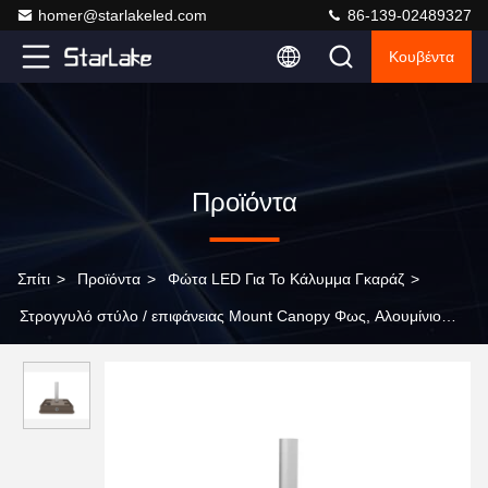
homer@starlakeled.com
86-139-02489327
Κουβέντα
Προϊόντα
Σπίτι
>
Προϊόντα
>
Φώτα LED Για Το Κάλυμμα Γκαράζ
>
Στρογγυλό στύλο / επιφάνειας Mount Canopy Φως, Αλουμίνιο
LED Φώτα γκαράζ κατάστημα