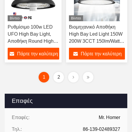
Βίντεο
Βίντεο
Ρυθμίσιμο 100w LED
Βιομηχανικό Αποθήκη
UFO High Bay Light,
High Bay Led Light 150W
Αποθήκη Round High
200W 3CCT 150lm/Watt
Bay LED Lighting
IP65 UL DLC Dimmable
Πάρτε την καλύτερη
Πάρτε την καλύτερη
OEM ODM
τιμή
τιμή
1
2
Επαφές
Επαφές:
Mr. Homer
Τηλ.:
86-139-02489327