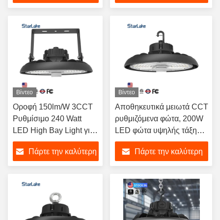
τιμή
τιμή
Βίντεο
Βίντεο
Οροφή 150lm/W 3CCT
Αποθηκευτικά μειωτά CCT
Ρυθμίσιμο 240 Watt
ρυθμιζόμενα φώτα, 200W
LED High Bay Light για
LED φώτα υψηλής τάξης
γκαράζ
με αισθητήρα κίνησης
Πάρτε την καλύτερη
Πάρτε την καλύτερη
τιμή
τιμή