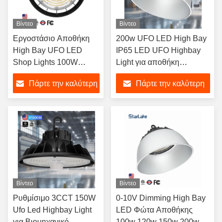
Βίντεο
Βίντεο
Εργοστάσιο Αποθήκη
200w UFO LED High Bay
High Bay UFO LED
IP65 LED UFO Highbay
Shop Lights 100W
Light για αποθήκη
120W 150W 200W
γυμναστήριο γκαράζ
Πάρτε την καλύτερη
Πάρτε την καλύτερη
240W
τιμή
τιμή
Βίντεο
Βίντεο
Ρυθμίσιμο 3CCT 150W
0-10V Dimming High Bay
Ufo Led Highbay Light
LED Φώτα Αποθήκης
για Βιομηχανικό
100w 120w 150w 200w