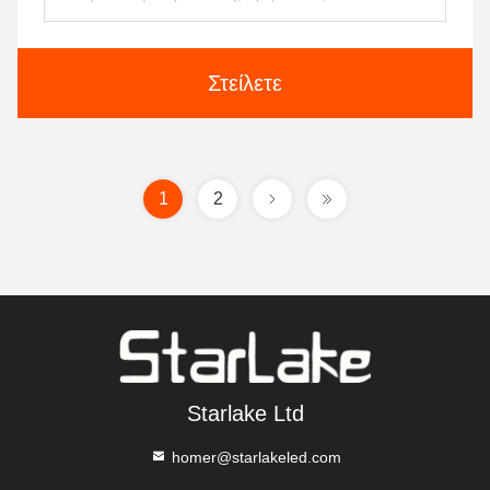
Στείλετε
1
2
Starlake Ltd
homer@starlakeled.com