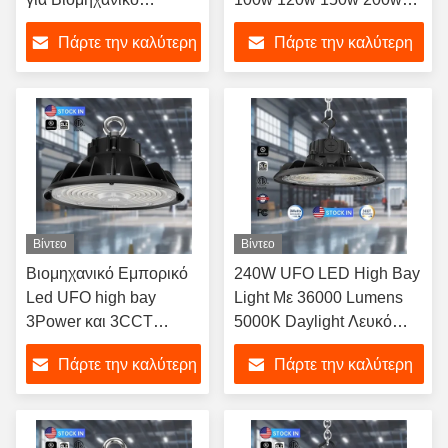
Φωτισμό στις ΗΠΑ
240w Ρυθμίσιμα
Πάρτε την καλύτερη
Πάρτε την καλύτερη
τιμή
τιμή
Βίντεο
Βίντεο
Βιομηχανικό Εμπορικό
240W UFO LED High Bay
Led UFO high bay
Light Με 36000 Lumens
3Power και 3CCT
5000K Daylight Λευκό
ρυθμιζόμενο 120W
IP65 Για Αποθήκη
Πάρτε την καλύτερη
Πάρτε την καλύτερη
150W 200W 240W
τιμή
τιμή