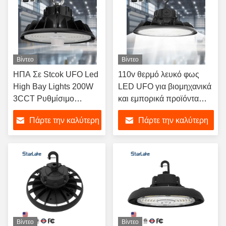
Βίντεο
Βίντεο
ΗΠΑ Σε Stcok UFO Led
110v θερμό λευκό φως
High Bay Lights 200W
LED UFO για βιομηχανικά
3CCT Ρυθμίσιμο
και εμπορικά προϊόντα
Highbay Light
υψηλής φωτεινότητας
Πάρτε την καλύτερη
Πάρτε την καλύτερη
Βιομηχανικό φωτισμό
22500lm/36000lm
Εμπορικό
τιμή
τιμή
Βίντεο
Βίντεο