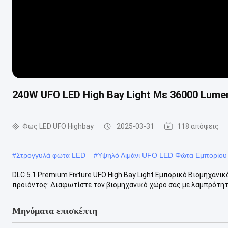
240W UFO LED High Bay Light Με 36000 Lumen
Φως LED UFO Highbay
2025-03-31
118 απόψεις
#
Στρογγυλά φώτα LED
#
Υψηλό Λιμάνι UFO LED Φώτα Εμπορίου
DLC 5.1 Premium Fixture UFO High Bay Light Εμπορικό Βιομηχα
προϊόντος: Διαφωτίστε τον βιομηχανικό χώρο σας με λαμπρότητα
Μηνύματα επισκέπτη