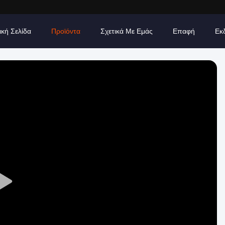
ική Σελίδα
Προϊόντα
Σχετικά Με Εμάς
Επαφή
Εκ
Play
Video