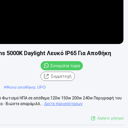
s 5000K Daylight Λευκό IP65 Για Αποθήκη
Συνομιλία τώρα
Συμμετοχή
#
Φώτα αποθήκης UFO
νικό Φωτισμό ΗΠΑ σε απόθεμα 120w 150w 200w 240w Περιγραφή του
 - Βιώστε απαράμιλλ...
Δείτε περισσότερων
Αφήστε μήνυμα