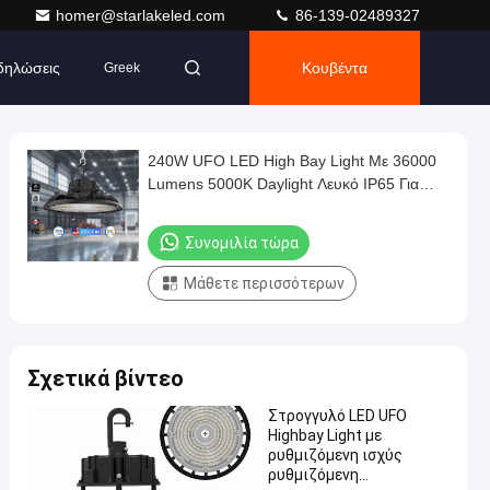
homer@starlakeled.com
86-139-02489327
δηλώσεις
Κουβέντα
Greek
240W UFO LED High Bay Light Με 36000
Lumens 5000K Daylight Λευκό IP65 Για
Αποθήκη
Συνομιλία τώρα
Μάθετε περισσότερων
Σχετικά βίντεο
Στρογγυλό LED UFO
Highbay Light με
ρυθμιζόμενη ισχύς
ρυθμιζόμενη