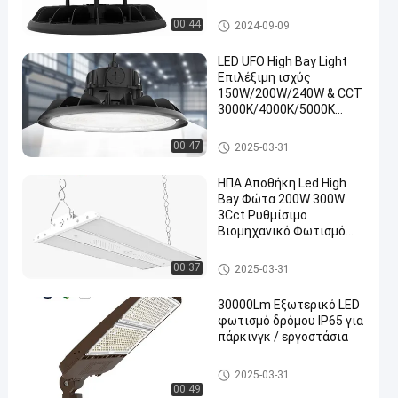
θερμοκρασία χρώματος
Φως LED UFO Highbay
00:44
2024-09-09
LED UFO High Bay Light
Επιλέξιμη ισχύς
150W/200W/240W & CCT
3000K/4000K/5000K
Υψηλό φως 150LM/W
Φως LED UFO Highbay
00:47
2025-03-31
ΗΠΑ Αποθήκη Led High
Bay Φώτα 200W 300W
3Cct Ρυθμίσιμο
Βιομηχανικό Φωτισμό
Εμπορικό High Bay Shop
Φως
Γραμμικό φως Highbay οδηγή
00:37
2025-03-31
σεων
30000Lm Εξωτερικό LED
φωτισμό δρόμου IP65 για
πάρκινγκ / εργοστάσια
Φως περιοχής LED
2025-03-31
00:49