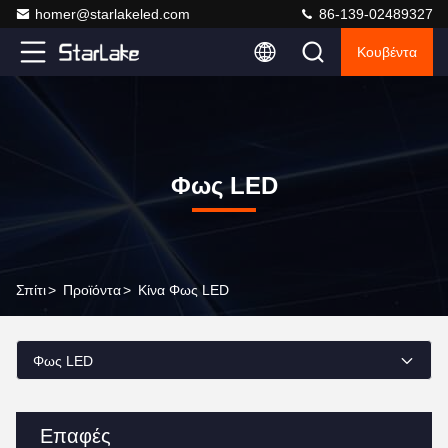
homer@starlakeled.com
86-139-02489327
Κουβέντα
Φως LED
Σπίτι
>
Προϊόντα
>
Κίνα Φως LED
Φως LED
Επαφές