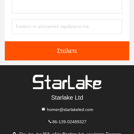
Στείλετε
Starlake Ltd
homer@starlakeled.com
86-139-02489327
- Όχι, όχι, όχι.358, οδός Baotian 1st, κοινότητα Tiegang,