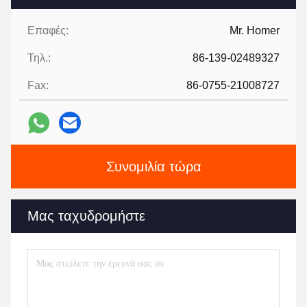
Επαφές:
Mr. Homer
Τηλ.:
86-139-02489327
Fax:
86-0755-21008727
Συνομιλία τώρα
Μας ταχυδρομήστε