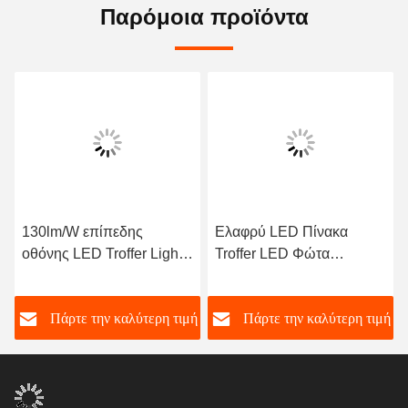
Παρόμοια προϊόντα
130lm/W επίπεδης
Ελαφρύ LED Πίνακα
οθόνης LED Troffer Light
Troffer LED Φώτα
Dimmable 4550lm
130lm/W 120° Γωνία
δέσμης
ή
Πάρτε την καλύτερη τιμή
Πάρτε την καλύτερη τιμή