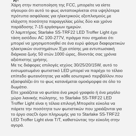
Χάρη στην πιστοποίηση της FCC, μπορείτε να είστε
σίγουροι ότι αυτό το φως ανταποκρίνεται στα υψηλότερα
πρότυπα ασφάλειας για ηλεκτρικούς εξοπλισμούς.με
ελάχιστη ποσότητα παραγγελίας μόλις δύο και χρόνο
παράδοσης 7-15 εργάσιμων ημερών.
Ο λαμπτήρας Starlake SS-TRF22 LED Troffer Light έχει
τάση εισόδου AC 100-277V, πράγμα που σημαίνει ότι
μπορεί να χρησιμοποιηθεί σε ένα ευρύ φάσμα διαφορετικών
ηλεκτρικών συστημάτων.Έχει επίσης μια εντυπωσιακή
διάρκεια ζωής 50 ετών.1000 ώρες, δίνοντάς σας χρόνια
αξιόπιστης χρήσης.
Με τις διάφορες επιλογές ισχύος 30/25/20/15W, αυτό το
ενσωματωμένο φωτιστικό LED μπορεί να παρέχει το τέλειο
επίπεδο φωτεινότητας για κάθε εσωτερικό περιβάλλον.που
εξασφαλίζει ότι το φως κατανέμεται ομοιόμορφα σε όλο το
δωμάτιο.
Είτε χρειάζεται να φωτίσει ένα μικρό γραφείο ή ένα μεγάλο
χώρο λιανικής πώλησης, το Starlake SS-TRF22 LED
Troffer Light είναι η τέλεια επιλογή.Μπορείτε εύκολα να
πάρετε την ποσότητα των φωτιστικών που χρειάζονται για
το έργο σαςΟι όροι πληρωμής για το Starlake SS-TRF22
LED Troffer Light είναι T/T, καθιστώντας την εύκολη στην
αγορά.