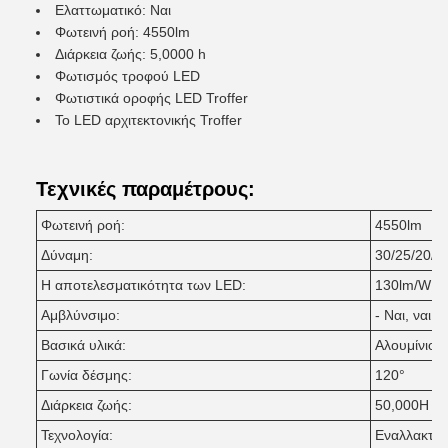
Ελαττωματικό: Ναι
Φωτεινή ροή: 4550lm
Διάρκεια ζωής: 5,0000 h
Φωτισμός τροφού LED
Φωτιστικά οροφής LED Troffer
Το LED αρχιτεκτονικής Troffer
Τεχνικές παραμέτρους:
Φωτεινή ροή:
4550lm
Δύναμη:
30/25/20/
Η αποτελεσματικότητα των LED:
130lm/W
Αμβλύνσιμο:
- Ναι, ναι.
Βασικά υλικά:
Αλουμίνιο
Γωνία δέσμης:
120°
Διάρκεια ζωής:
50,000H
Τεχνολογία:
Εναλλακτικ