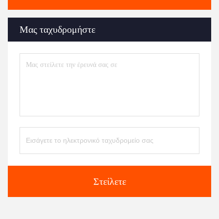
Μας ταχυδρομήστε
Στείλετε