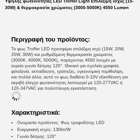
Υψηλής φωτεινότητας LED Troffer Light Επιλέξιμη ισχύς (15-
30W) & θερμοκρασία χρώματος (3000-5000K) 4550 Lumen
Περιγραφή του προϊόντος:
Το φως Troffer LED προσφέρει επιλέξιμη ισχύ (15W, 20W,
25W, 30W) και ρυθμιζόμενη θερμοκρασία χρώματος
(3000K, 4000K, 5000K), παρέχοντας 4550 λουμέν με
ευρεία γωνία δέσμης 120°. Ιδανικό για σχολεία,γραφεία,
φιλοξενία, εκπαίδευση, τράπεζες, υγειονομική περίθαλψη,
και πολλά άλλα, αυτό το φως διαθέτει 0-10V εξασθένιση για
ακριβή έλεγχο φωτεινότητας.λειτουργεί με 120-277VAC ή
120-347VAC για πολύπλευρη εγκατάσταση.
Χαρακτηριστικά:
Ονομασία προϊόντος: Φως τροφοδότης LED
Ενεργειακή ισχύς: 130lm/W
Γωνία δέσμης: 120°