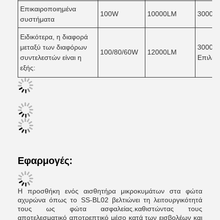
Επικαιροποιημένα
100W
10000LM
3000/4
συστήματα
Ειδικότερα, η διαφορά
μεταξύ των διαφόρων
3000/4
100/80/60W
12000LM
συντελεστών είναι η
Επιλέξ
εξής:
Εφαρμογές:
Η προσθήκη ενός αισθητήρα μικροκυμάτων στα φώτα
αχυρώνα όπως το SS-BL02 βελτιώνει τη λειτουργικότητά
τους ως φώτα ασφαλείας.καθιστώντας τους
αποτελεσματικό αποτρεπτικό μέσο κατά των εισβολέων και