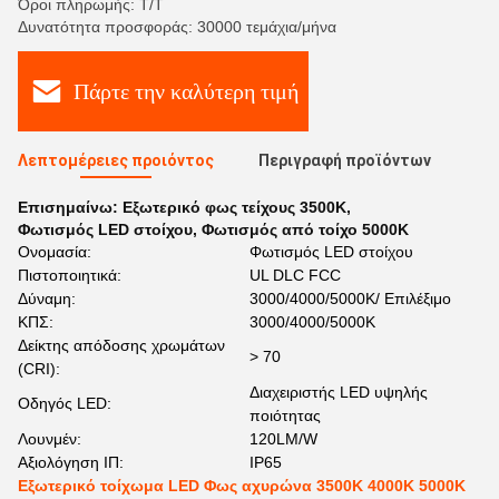
Όροι πληρωμής: Τ/Τ
Δυνατότητα προσφοράς: 30000 τεμάχια/μήνα
Πάρτε την καλύτερη τιμή
Λεπτομέρειες προιόντος
Περιγραφή προϊόντων
Επισημαίνω:
Εξωτερικό φως τείχους 3500K
,
Φωτισμός LED στοίχου
,
Φωτισμός από τοίχο 5000K
Ονομασία:
Φωτισμός LED στοίχου
Πιστοποιητικά:
UL DLC FCC
Δύναμη:
3000/4000/5000K/ Επιλέξιμο
ΚΠΣ:
3000/4000/5000K
Δείκτης απόδοσης χρωμάτων
> 70
(CRI):
Διαχειριστής LED υψηλής
Οδηγός LED:
ποιότητας
Λουνμέν:
120LM/W
Αξιολόγηση ΙΠ:
IP65
Εξωτερικό τοίχωμα LED Φως αχυρώνα 3500K 4000K 5000K