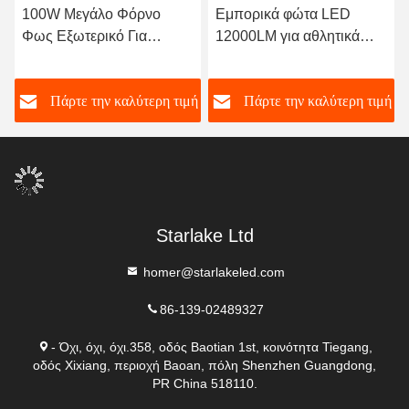
100W Μεγάλο Φόρνο
Εμπορικά φώτα LED
Φως Εξωτερικό Για
12000LM για αθλητικά
Αθλητικό Πεδίο /
πεδία / προσόψεις κτιρίων
Πρόσοψη Κτιρίου
ή
Πάρτε την καλύτερη τιμή
Πάρτε την καλύτερη τιμή
Starlake Ltd
homer@starlakeled.com
86-139-02489327
- Όχι, όχι, όχι.358, οδός Baotian 1st, κοινότητα Tiegang,
οδός Xixiang, περιοχή Baoan, πόλη Shenzhen Guangdong,
PR China 518110.