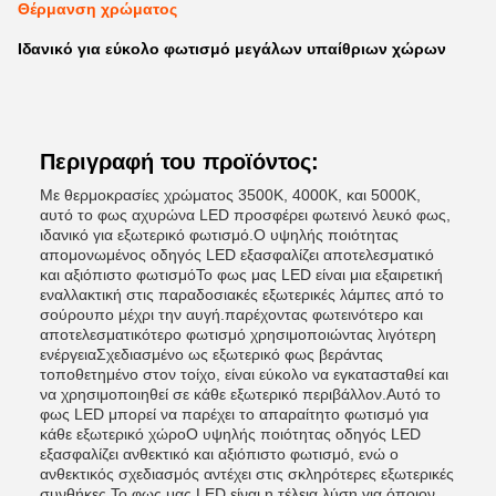
Θέρμανση χρώματος
Ιδανικό για εύκολο φωτισμό μεγάλων υπαίθριων χώρων
Περιγραφή του προϊόντος:
Με θερμοκρασίες χρώματος 3500K, 4000K, και 5000K,
αυτό το φως αχυρώνα LED προσφέρει φωτεινό λευκό φως,
ιδανικό για εξωτερικό φωτισμό.Ο υψηλής ποιότητας
απομονωμένος οδηγός LED εξασφαλίζει αποτελεσματικό
και αξιόπιστο φωτισμόΤο φως μας LED είναι μια εξαιρετική
εναλλακτική στις παραδοσιακές εξωτερικές λάμπες από το
σούρουπο μέχρι την αυγή.παρέχοντας φωτεινότερο και
αποτελεσματικότερο φωτισμό χρησιμοποιώντας λιγότερη
ενέργειαΣχεδιασμένο ως εξωτερικό φως βεράντας
τοποθετημένο στον τοίχο, είναι εύκολο να εγκατασταθεί και
να χρησιμοποιηθεί σε κάθε εξωτερικό περιβάλλον.Αυτό το
φως LED μπορεί να παρέχει το απαραίτητο φωτισμό για
κάθε εξωτερικό χώροΟ υψηλής ποιότητας οδηγός LED
εξασφαλίζει ανθεκτικό και αξιόπιστο φωτισμό, ενώ ο
ανθεκτικός σχεδιασμός αντέχει στις σκληρότερες εξωτερικές
συνθήκες.Το φως μας LED είναι η τέλεια λύση για όποιον