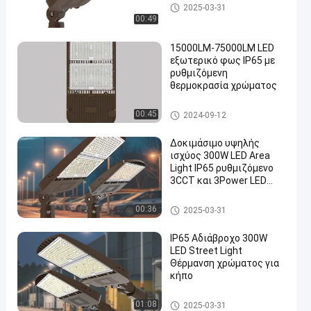
Φως περιοχής LED
2025-03-31
00:49
15000LM-75000LM LED
εξωτερικό φως IP65 με
ρυθμιζόμενη
θερμοκρασία χρώματος
Φως περιοχής LED
00:45
2024-09-12
Δοκιμάσιμο υψηλής
ισχύος 300W LED Area
Light IP65 ρυθμιζόμενο
3CCT και 3Power LED
Street Light 45000Lm
εξωτερικό φως
Φως περιοχής LED
00:36
2025-03-31
IP65 Αδιάβροχο 300W
LED Street Light
Θέρμανση χρώματος για
κήπο
Φως περιοχής LED
01:08
2025-03-31