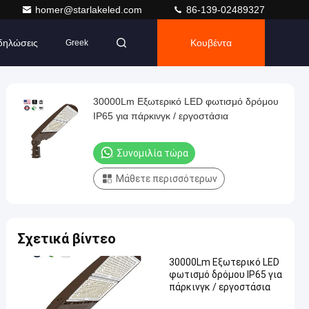
homer@starlakeled.com
86-139-02489327
δηλώσεις
Κουβέντα
Greek
30000Lm Εξωτερικό LED φωτισμό δρόμου
IP65 για πάρκινγκ / εργοστάσια
Συνομιλία τώρα
Μάθετε περισσότερων
Σχετικά βίντεο
30000Lm Εξωτερικό LED
φωτισμό δρόμου IP65 για
πάρκινγκ / εργοστάσια