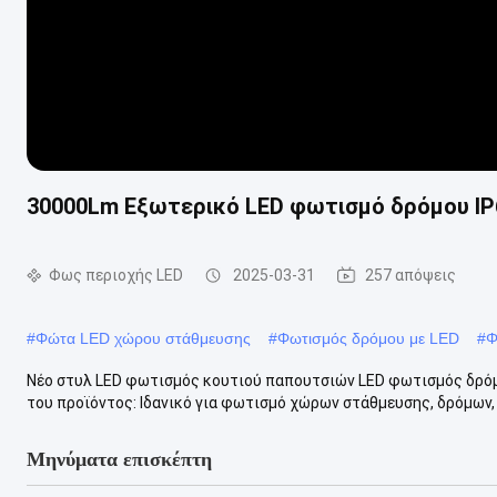
30000Lm Εξωτερικό LED φωτισμό δρόμου IP6
Φως περιοχής LED
2025-03-31
257 απόψεις
#
Φώτα LED χώρου στάθμευσης
#
Φωτισμός δρόμου με LED
#
Φ
Νέο στυλ LED φωτισμός κουτιού παπουτσιών LED φωτισμός δρό
του προϊόντος: Ιδανικό για φωτισμό χώρων στάθμευσης, δρόμων,
Μηνύματα επισκέπτη