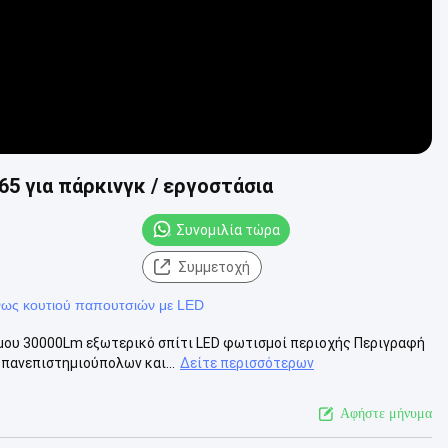
5 για πάρκινγκ / εργοστάσια
Συνομιλία τώρα
Συμμετοχή
ως κουτιού παπουτσιών με LED
μου 30000Lm εξωτερικό σπίτι LED φωτισμοί περιοχής Περιγραφή
 πανεπιστημιούπολων και...
Δείτε περισσότερων
Αφήστε μήνυμα