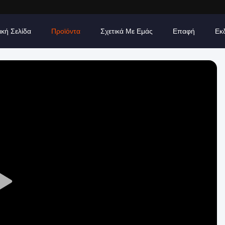
ική Σελίδα
Προϊόντα
Σχετικά Με Εμάς
Επαφή
Εκ
Play
Video